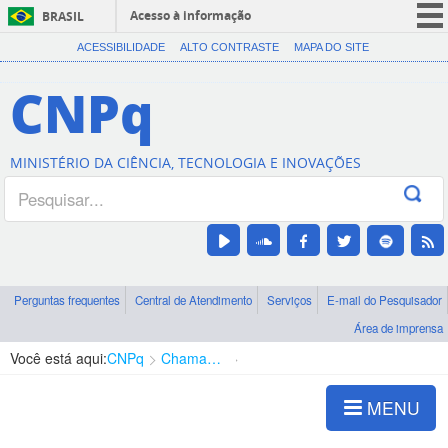
Acesso à informação
BRASIL
CORONAVÍRUS (COVID-19)
ACESSIBILIDADE
ALTO CONTRASTE
MAPA DO SITE
Participe
CNPq
Serviços
Legislação
MINISTÉRIO DA CIÊNCIA, TECNOLOGIA E INOVAÇÕES
Canais
Perguntas frequentes
Central de Atendimento
Serviços
E-mail do Pesquisador
Área de imprensa
Você está aqui:
CNPq
Chamadas
Chamadas públicas
MENU