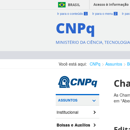
Acesso à informação
BRASIL
Ir para o conteúdo
1
Ir para o menu
2
Ir pa
CNPq
MINISTÉRIO DA CIÊNCIA, TECNOLOGI
Você está aqui:
CNPq
Assuntos
B
Cha
As Chama
ASSUNTOS
em "Aber
Institucional
Bolsas e Auxílios
Edit