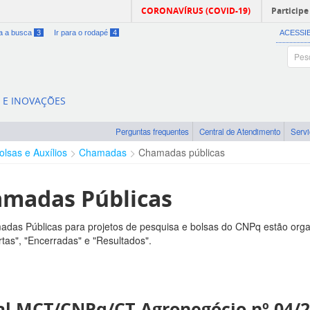
CORONAVÍRUS (COVID-19)
Participe
ra a busca
3
Ir para o rodapé
4
ACESSI
A E INOVAÇÕES
Perguntas frequentes
Central de Atendimento
Serv
olsas e Auxílios
Chamadas
Chamadas públicas
madas Públicas
das Públicas para projetos de pesquisa e bolsas do CNPq estão orga
tas", "Encerradas" e "Resultados".
al MCT/CNPq/CT-Agronegócio nº 04/