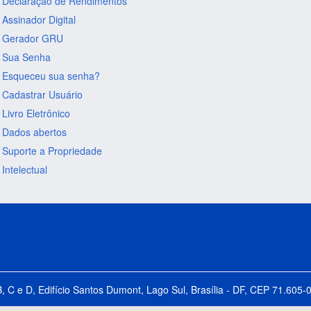
Declaração de Rendimentos
Assinador Digital
Gerador GRU
Sua Senha
Esqueceu sua senha?
Cadastrar Usuário
Livro Eletrônico
Dados abertos
Suporte a Propriedade
Intelectual
B, C e D, Edifício Santos Dumont, Lago Sul, Brasília - DF, CEP 71.60