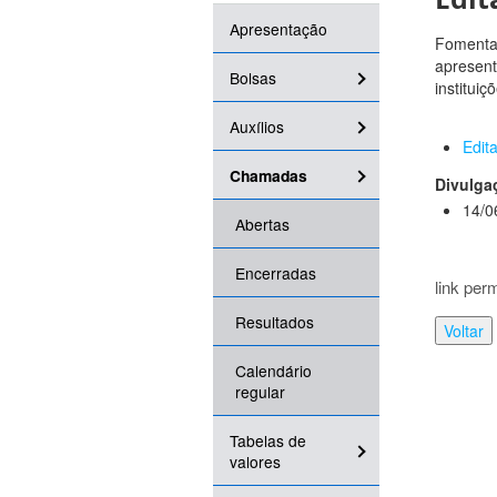
Apresentação
Fomentar
apresent
Bolsas
instituiç
Auxílios
Edit
Chamadas
Divulga
14/0
Abertas
Encerradas
link per
Resultados
Voltar
Calendário
regular
Tabelas de
valores