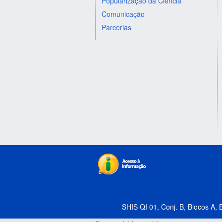
Popularização da Ciência
Comunicação
Parcerias
SHIS QI 01, Conj. B, Blocos A, 