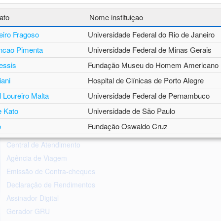
Programas
ato
Nome instituiçao
Prêmios
eiro Fragoso
Universidade Federal do Rio de Janeiro
Popularização da Ciência
ncao Pimenta
Universidade Federal de Minas Gerais
Comunicação
essis
Fundação Museu do Homem Americano
Parcerias
iani
Hospital de Clínicas de Porto Alegre
 Loureiro Malta
Universidade Federal de Pernambuco
Serviços
 Kato
Universidade de São Paulo
Ferramentas
o
Fundação Oswaldo Cruz
Ouvidoria
 Filho
Universidade de São Paulo
Central de Atendimento
alixto
Centro de Inovação e Ensaios Pré-Clínic
Agência de Viagem
Emissão de Contra-cheques
r Alves Sampaio
Universidade Federal de Pernambuco
Declaração de Rendimentos
amovay
Instituto de Estudos Avançados - USP
Assinador Digital
lva Gomes
Universidade Federal da Bahia
Gerador GRU
lon de Souza
Universidade Federal do Amazonas