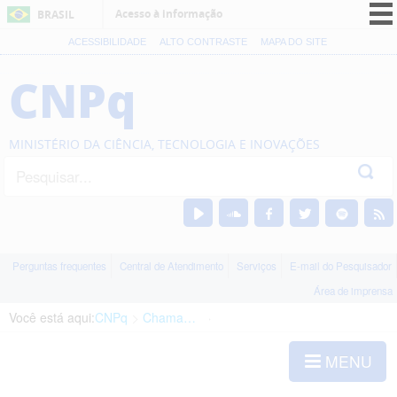
Acesso à informação
BRASIL
CORONAVÍRUS (COVID-19)
ACESSIBILIDADE
ALTO CONTRASTE
MAPA DO SITE
Participe
CNPq
Serviços
Legislação
MINISTÉRIO DA CIÊNCIA, TECNOLOGIA E INOVAÇÕES
Canais
Perguntas frequentes
Central de Atendimento
Serviços
E-mail do Pesquisador
Área de imprensa
Você está aqui:
CNPq
Chamadas
Chamadas públicas
MENU