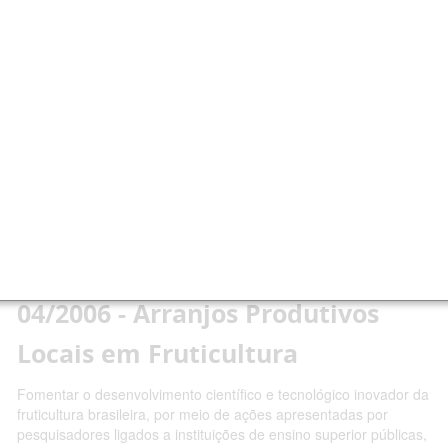
Chamadas Públicas
As Chamadas Públicas para projetos de pesquisa e bolsas do
CNPq estão organizadas nas abas do menu principal em
"Abertas", "Encerradas" e "Resultados".
Edital CT -
Agronegócio/MCT/CNPq nº
04/2006 - Arranjos Produtivos
Locais em Fruticultura
Fomentar o desenvolvimento científico e tecnológico inovador da
fruticultura brasileira, por meio de ações apresentadas por
pesquisadores ligados a instituições de ensino superior públicas,