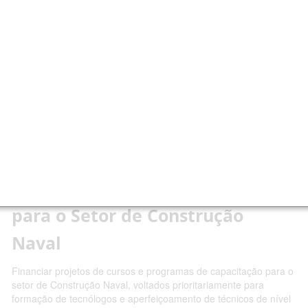
Chamadas Públicas
As Chamadas Públicas para projetos de pesquisa e bolsas do
CNPq estão organizadas nas abas do menu principal em
"Abertas", "Encerradas" e "Resultados".
Edital MCT/CNPq nº 09/2006 - CT-
Aquaviário - Recursos Humanos
para o Setor de Construção
Naval
Financiar projetos de cursos e programas de capacitação para o
setor de Construção Naval, voltados prioritariamente para
formação de tecnólogos e aperfeiçoamento de técnicos de nível