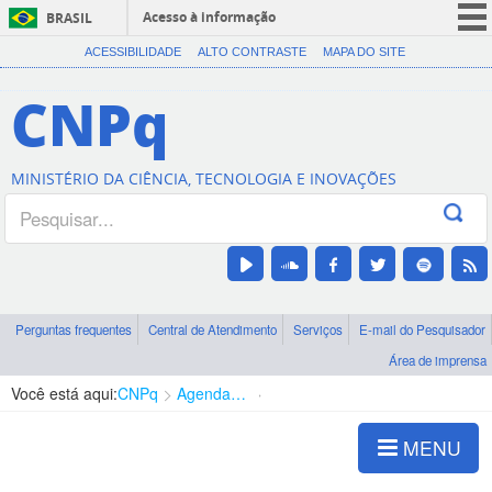
Acesso à informação
BRASIL
CORONAVÍRUS (COVID-19)
ACESSIBILIDADE
ALTO CONTRASTE
MAPA DO SITE
Participe
CNPq
Serviços
Legislação
MINISTÉRIO DA CIÊNCIA, TECNOLOGIA E INOVAÇÕES
Canais
Perguntas frequentes
Central de Atendimento
Serviços
E-mail do Pesquisador
Área de imprensa
Você está aqui:
CNPq
Agenda de autoridades
Diretoria - DCOI
MENU