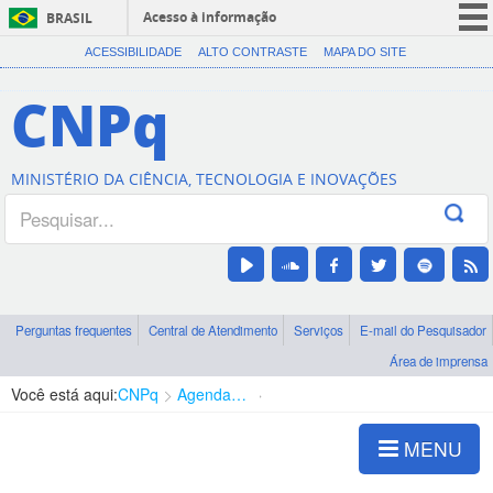
Acesso à informação
BRASIL
CORONAVÍRUS (COVID-19)
ACESSIBILIDADE
ALTO CONTRASTE
MAPA DO SITE
Participe
CNPq
Serviços
Legislação
MINISTÉRIO DA CIÊNCIA, TECNOLOGIA E INOVAÇÕES
Canais
Perguntas frequentes
Central de Atendimento
Serviços
E-mail do Pesquisador
Área de imprensa
Você está aqui:
CNPq
Agenda de autoridades
Diretoria - DCOI
MENU