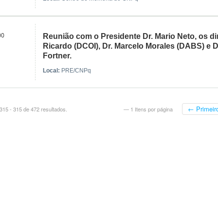
00
Reunião com o Presidente Dr. Mario Neto, os di
Ricardo (DCOI), Dr. Marcelo Morales (DABS) e D
Fortner.
Local:
PRE/CNPq
← Primeir
315 - 315 de 472 resultados.
— 1 Itens por página