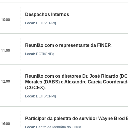
Despachos Internos
s 10:00
Local:
DEHS/CNPq
Reunião com o representante da FINEP.
s 11:00
Local:
DGTI/CNPq
Reunião com os diretores Dr. José Ricardo (DCO
s 12:00
Morales (DABS) e Alexandre Garcia Coordenado
(CGCEX).
Local:
DEHS/CNPq
Participar da palestra do servidor Wayne Brod
s 16:00
Local:
Centro de Memória do CNPq