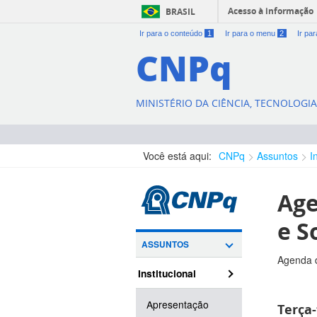
Acesso à informação
BRASIL
Ir para o conteúdo
1
Ir para o menu
2
Ir pa
CNPq
MINISTÉRIO DA CIÊNCIA, TECNOLOGI
Você está aqui:
CNPq
Assuntos
I
Age
e S
ASSUNTOS
Agenda d
Institucional
Apresentação
Terça-