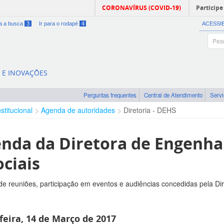
CORONAVÍRUS (COVID-19)
Participe
ra a busca
3
Ir para o rodapé
4
ACESSI
A E INOVAÇÕES
Perguntas frequentes
Central de Atendimento
Serv
nstitucional
Agenda de autoridades
Diretoria - DEHS
nda da Diretora de Engenh
ociais
e reuniões, participação em eventos e audiências concedidas pela Di
feira, 14 de Março de 2017