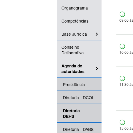
Organograma
Competências
09:00 à
Base Jurídica
Conselho
Deliberativo
10:00 à
Agenda de
autoridades
Presidência
11:30 à
Diretoria - DCOI
Diretoria -
DEHS
15:00 à
Diretoria - DABS