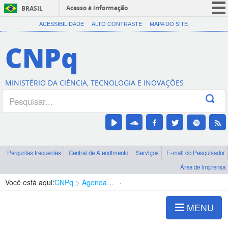
Acesso à informação
BRASIL
CORONAVÍRUS (COVID-19)
ACESSIBILIDADE
ALTO CONTRASTE
MAPA DO SITE
Participe
CNPq
Serviços
Legislação
MINISTÉRIO DA CIÊNCIA, TECNOLOGIA E INOVAÇÕES
Canais
Perguntas frequentes
Central de Atendimento
Serviços
E-mail do Pesquisador
Área de imprensa
Você está aqui:
CNPq
Agenda de autoridades
Diretoria - DEHS
MENU