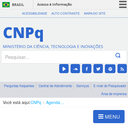
Acesso à informação
BRASIL
CORONAVÍRUS (COVID-19)
ACESSIBILIDADE
ALTO CONTRASTE
MAPA DO SITE
Participe
CNPq
Serviços
Legislação
MINISTÉRIO DA CIÊNCIA, TECNOLOGIA E INOVAÇÕES
Canais
Perguntas frequentes
Central de Atendimento
Serviços
E-mail do Pesquisador
Área de imprensa
Você está aqui:
CNPq
Agenda de autoridades
Diretoria - DEHS
MENU