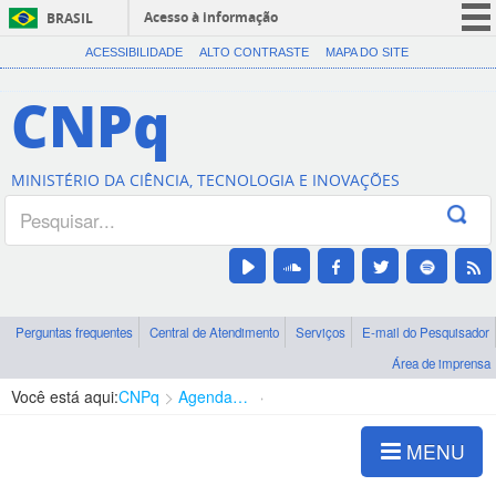
Acesso à informação
BRASIL
CORONAVÍRUS (COVID-19)
ACESSIBILIDADE
ALTO CONTRASTE
MAPA DO SITE
Participe
CNPq
Serviços
Legislação
MINISTÉRIO DA CIÊNCIA, TECNOLOGIA E INOVAÇÕES
Canais
Perguntas frequentes
Central de Atendimento
Serviços
E-mail do Pesquisador
Área de imprensa
Você está aqui:
CNPq
Agenda de autoridades
Diretoria - DEHS
MENU