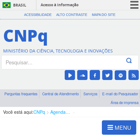
Acesso à informação
BRASIL
CORONAVÍRUS (COVID-19)
ACESSIBILIDADE
ALTO CONTRASTE
MAPA DO SITE
Participe
CNPq
Serviços
Legislação
MINISTÉRIO DA CIÊNCIA, TECNOLOGIA E INOVAÇÕES
Canais
Perguntas frequentes
Central de Atendimento
Serviços
E-mail do Pesquisador
Área de imprensa
Você está aqui:
CNPq
Agenda de autoridades
Diretoria - DEHS
MENU