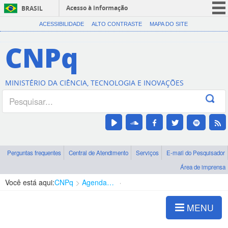
Acesso à informação
BRASIL
CORONAVÍRUS (COVID-19)
ACESSIBILIDADE
ALTO CONTRASTE
MAPA DO SITE
Participe
CNPq
Serviços
Legislação
MINISTÉRIO DA CIÊNCIA, TECNOLOGIA E INOVAÇÕES
Canais
Perguntas frequentes
Central de Atendimento
Serviços
E-mail do Pesquisador
Área de imprensa
Você está aqui:
CNPq
Agenda de autoridades
Diretoria - DEHS
MENU