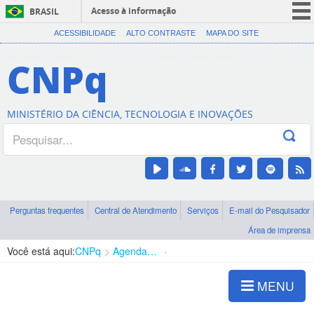
Acesso à informação
BRASIL
CORONAVÍRUS (COVID-19)
ACESSIBILIDADE
ALTO CONTRASTE
MAPA DO SITE
Participe
CNPq
Serviços
Legislação
MINISTÉRIO DA CIÊNCIA, TECNOLOGIA E INOVAÇÕES
Canais
Perguntas frequentes
Central de Atendimento
Serviços
E-mail do Pesquisador
Área de imprensa
Você está aqui:
CNPq
Agenda de autoridades
Diretoria - DEHS
MENU