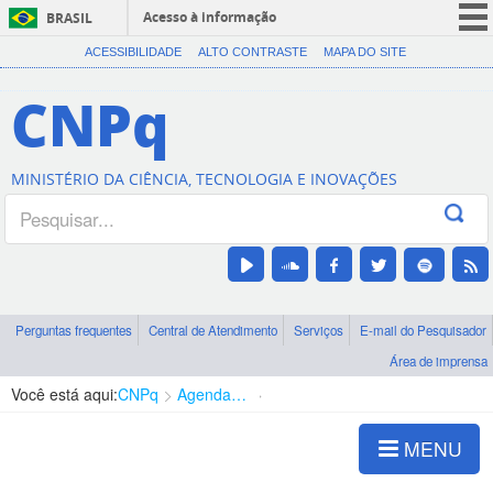
Acesso à informação
BRASIL
CORONAVÍRUS (COVID-19)
ACESSIBILIDADE
ALTO CONTRASTE
MAPA DO SITE
Participe
CNPq
Serviços
Legislação
MINISTÉRIO DA CIÊNCIA, TECNOLOGIA E INOVAÇÕES
Canais
Perguntas frequentes
Central de Atendimento
Serviços
E-mail do Pesquisador
Área de imprensa
Você está aqui:
CNPq
Agenda de autoridades
Diretoria - DEHS
MENU