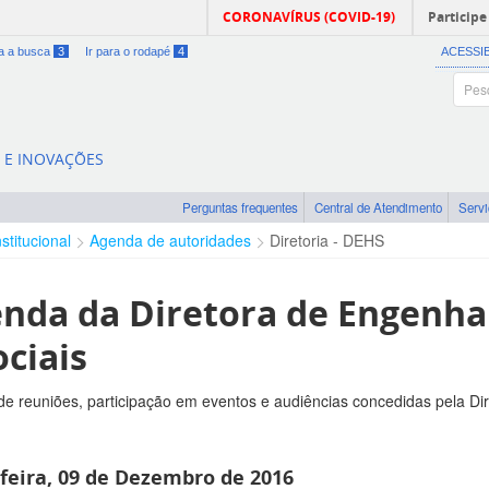
CORONAVÍRUS (COVID-19)
Participe
ra a busca
3
Ir para o rodapé
4
ACESSI
A E INOVAÇÕES
Perguntas frequentes
Central de Atendimento
Serv
nstitucional
Agenda de autoridades
Diretoria - DEHS
nda da Diretora de Engenh
ociais
e reuniões, participação em eventos e audiências concedidas pela Di
feira, 09 de Dezembro de 2016