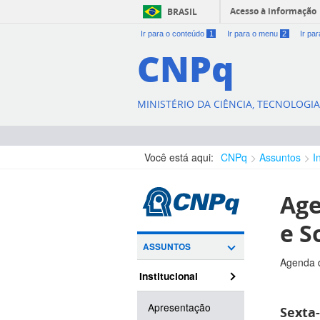
Acesso à informação
BRASIL
Ir para o conteúdo
1
Ir para o menu
2
Ir pa
CNPq
MINISTÉRIO DA CIÊNCIA, TECNOLOGI
Você está aqui:
CNPq
Assuntos
I
Age
e S
ASSUNTOS
Agenda d
Institucional
Apresentação
Sexta-