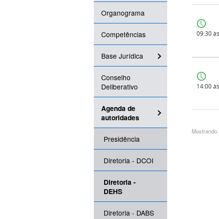
Organograma
Competências
09:30 à
Base Jurídica
Conselho
Deliberativo
14:00 à
Agenda de
autoridades
Mostrando 
Presidência
Diretoria - DCOI
Diretoria -
DEHS
Diretoria - DABS