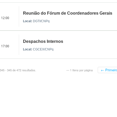
Reunião do Fórum de Coordenadores Gerais
s 12:00
Local:
DGTI/CNPq
Despachos Internos
s 17:00
Local:
CGCEX/CNPq
← Primeir
345 - 345 de 472 resultados.
— 1 Itens por página