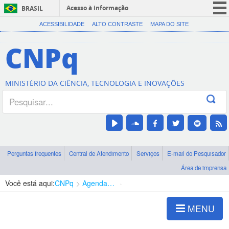
Acesso à informação
BRASIL
CORONAVÍRUS (COVID-19)
ACESSIBILIDADE
ALTO CONTRASTE
MAPA DO SITE
Participe
CNPq
Serviços
Legislação
MINISTÉRIO DA CIÊNCIA, TECNOLOGIA E INOVAÇÕES
Canais
Perguntas frequentes
Central de Atendimento
Serviços
E-mail do Pesquisador
Área de imprensa
Você está aqui:
CNPq
Agenda de autoridades
Diretoria - DEHS
MENU