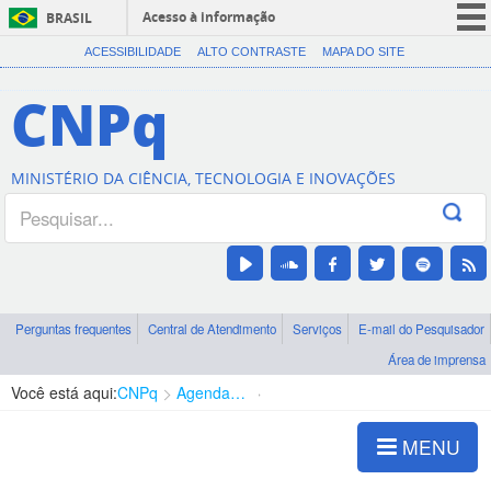
Acesso à informação
BRASIL
CORONAVÍRUS (COVID-19)
ACESSIBILIDADE
ALTO CONTRASTE
MAPA DO SITE
Participe
CNPq
Serviços
Legislação
MINISTÉRIO DA CIÊNCIA, TECNOLOGIA E INOVAÇÕES
Canais
Perguntas frequentes
Central de Atendimento
Serviços
E-mail do Pesquisador
Área de imprensa
Você está aqui:
CNPq
Agenda de autoridades
Diretoria - DEHS
MENU