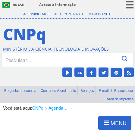
Acesso à informação
BRASIL
CORONAVÍRUS (COVID-19)
ACESSIBILIDADE
ALTO CONTRASTE
MAPA DO SITE
Participe
CNPq
Serviços
Legislação
MINISTÉRIO DA CIÊNCIA, TECNOLOGIA E INOVAÇÕES
Canais
Perguntas frequentes
Central de Atendimento
Serviços
E-mail do Pesquisador
Área de imprensa
Você está aqui:
CNPq
Agenda de autoridades
Diretoria - DEHS
MENU