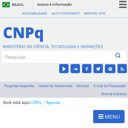
Acesso à informação
BRASIL
CORONAVÍRUS (COVID-19)
ACESSIBILIDADE
ALTO CONTRASTE
MAPA DO SITE
Participe
CNPq
Serviços
Legislação
MINISTÉRIO DA CIÊNCIA, TECNOLOGIA E INOVAÇÕES
Canais
Perguntas frequentes
Central de Atendimento
Serviços
E-mail do Pesquisador
Área de imprensa
Você está aqui:
CNPq
Agenda de autoridades
Diretoria - DEHS
MENU