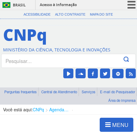
Acesso à informação
BRASIL
CORONAVÍRUS (COVID-19)
ACESSIBILIDADE
ALTO CONTRASTE
MAPA DO SITE
Participe
CNPq
Serviços
Legislação
MINISTÉRIO DA CIÊNCIA, TECNOLOGIA E INOVAÇÕES
Canais
Perguntas frequentes
Central de Atendimento
Serviços
E-mail do Pesquisador
Área de imprensa
Você está aqui:
CNPq
Agenda de autoridades
Diretoria - DEHS
MENU