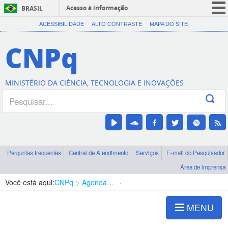
Acesso à informação
BRASIL
CORONAVÍRUS (COVID-19)
ACESSIBILIDADE
ALTO CONTRASTE
MAPA DO SITE
Participe
CNPq
Serviços
Legislação
MINISTÉRIO DA CIÊNCIA, TECNOLOGIA E INOVAÇÕES
Canais
Perguntas frequentes
Central de Atendimento
Serviços
E-mail do Pesquisador
Área de imprensa
Você está aqui:
CNPq
Agenda de autoridades
Diretoria - DEHS
MENU