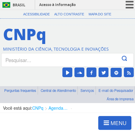
Acesso à informação
BRASIL
CORONAVÍRUS (COVID-19)
ACESSIBILIDADE
ALTO CONTRASTE
MAPA DO SITE
Participe
CNPq
Serviços
Legislação
MINISTÉRIO DA CIÊNCIA, TECNOLOGIA E INOVAÇÕES
Canais
Perguntas frequentes
Central de Atendimento
Serviços
E-mail do Pesquisador
Área de imprensa
Você está aqui:
CNPq
Agenda de autoridades
Diretoria - DEHS
MENU