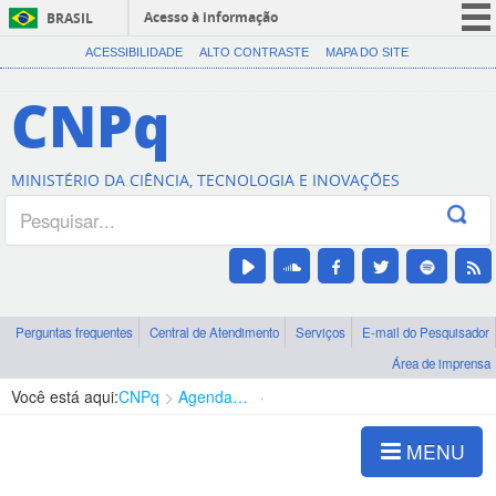
Acesso à informação
BRASIL
CORONAVÍRUS (COVID-19)
ACESSIBILIDADE
ALTO CONTRASTE
MAPA DO SITE
Participe
CNPq
Serviços
Legislação
MINISTÉRIO DA CIÊNCIA, TECNOLOGIA E INOVAÇÕES
Canais
Perguntas frequentes
Central de Atendimento
Serviços
E-mail do Pesquisador
Área de imprensa
Você está aqui:
CNPq
Agenda de autoridades
Diretoria - DEHS
MENU