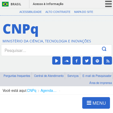
Acesso à informação
BRASIL
CORONAVÍRUS (COVID-19)
ACESSIBILIDADE
ALTO CONTRASTE
MAPA DO SITE
Participe
CNPq
Serviços
Legislação
MINISTÉRIO DA CIÊNCIA, TECNOLOGIA E INOVAÇÕES
Canais
Perguntas frequentes
Central de Atendimento
Serviços
E-mail do Pesquisador
Área de imprensa
Você está aqui:
CNPq
Agenda de autoridades
Diretoria - DEHS
MENU