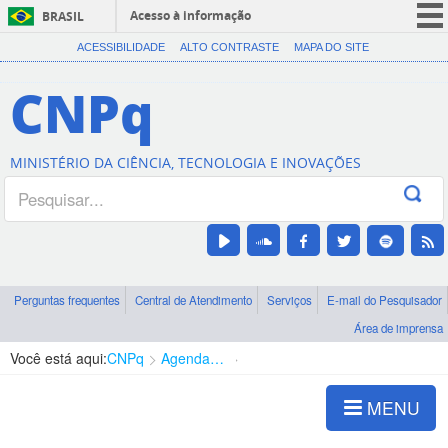
Acesso à informação
BRASIL
CORONAVÍRUS (COVID-19)
ACESSIBILIDADE
ALTO CONTRASTE
MAPA DO SITE
Participe
CNPq
Serviços
Legislação
MINISTÉRIO DA CIÊNCIA, TECNOLOGIA E INOVAÇÕES
Canais
Perguntas frequentes
Central de Atendimento
Serviços
E-mail do Pesquisador
Área de imprensa
Você está aqui:
CNPq
Agenda de autoridades
Diretoria - DEHS
MENU