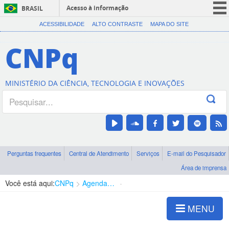
Acesso à informação
BRASIL
CORONAVÍRUS (COVID-19)
ACESSIBILIDADE
ALTO CONTRASTE
MAPA DO SITE
Participe
CNPq
Serviços
Legislação
MINISTÉRIO DA CIÊNCIA, TECNOLOGIA E INOVAÇÕES
Canais
Perguntas frequentes
Central de Atendimento
Serviços
E-mail do Pesquisador
Área de imprensa
Você está aqui:
CNPq
Agenda de autoridades
Diretoria - DEHS
MENU