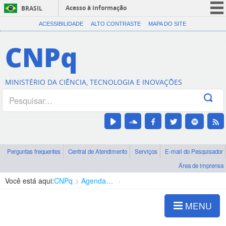
Acesso à informação
BRASIL
CORONAVÍRUS (COVID-19)
ACESSIBILIDADE
ALTO CONTRASTE
MAPA DO SITE
Participe
CNPq
Serviços
Legislação
MINISTÉRIO DA CIÊNCIA, TECNOLOGIA E INOVAÇÕES
Canais
Perguntas frequentes
Central de Atendimento
Serviços
E-mail do Pesquisador
Área de imprensa
Você está aqui:
CNPq
Agenda de autoridades
Diretoria - DEHS
MENU