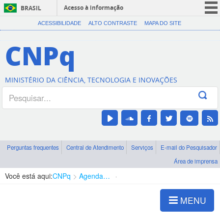
Acesso à informação
BRASIL
CORONAVÍRUS (COVID-19)
ACESSIBILIDADE
ALTO CONTRASTE
MAPA DO SITE
Participe
CNPq
Serviços
Legislação
MINISTÉRIO DA CIÊNCIA, TECNOLOGIA E INOVAÇÕES
Canais
Perguntas frequentes
Central de Atendimento
Serviços
E-mail do Pesquisador
Área de imprensa
Você está aqui:
CNPq
Agenda de autoridades
Diretoria - DEHS
MENU