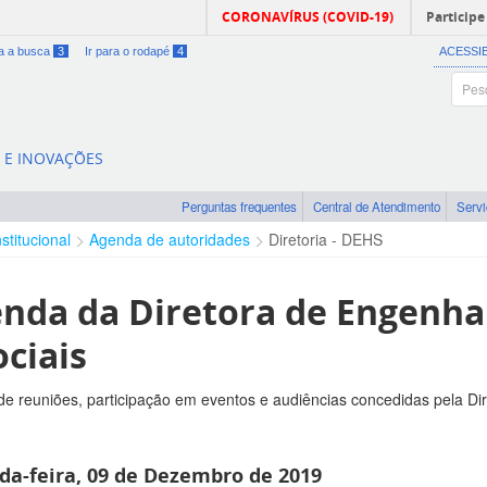
CORONAVÍRUS (COVID-19)
Participe
ra a busca
3
Ir para o rodapé
4
ACESSI
A E INOVAÇÕES
Perguntas frequentes
Central de Atendimento
Serv
nstitucional
Agenda de autoridades
Diretoria - DEHS
nda da Diretora de Engenh
ociais
e reuniões, participação em eventos e audiências concedidas pela Di
da-feira, 09 de Dezembro de 2019