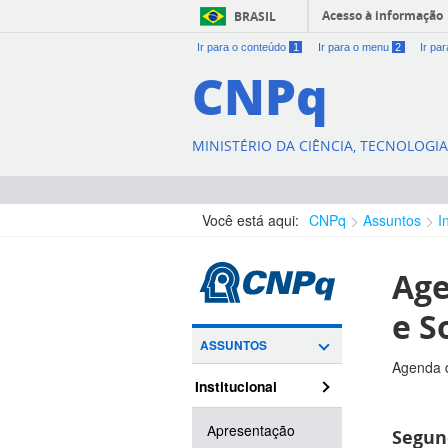
Acesso à informação
BRASIL
Ir para o conteúdo
1
Ir para o menu
2
Ir pa
CNPq
MINISTÉRIO DA CIÊNCIA, TECNOLOGI
Você está aqui:
CNPq
Assuntos
I
Age
e S
ASSUNTOS
Agenda d
Institucional
Apresentação
Segun