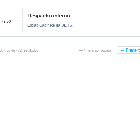
Despacho interno
s 18:00
Local:
Gabinete da DEHS.
← Primeir
0 - 60 de 472 resultados.
— 1 Itens por página