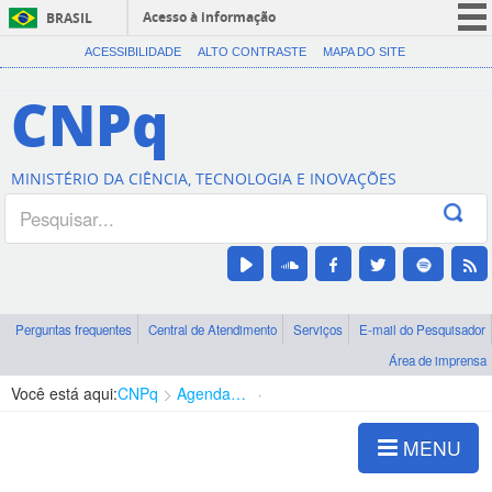
Acesso à informação
BRASIL
CORONAVÍRUS (COVID-19)
ACESSIBILIDADE
ALTO CONTRASTE
MAPA DO SITE
Participe
CNPq
Serviços
Legislação
MINISTÉRIO DA CIÊNCIA, TECNOLOGIA E INOVAÇÕES
Canais
Perguntas frequentes
Central de Atendimento
Serviços
E-mail do Pesquisador
Área de imprensa
Você está aqui:
CNPq
Agenda de autoridades
Diretoria - DEHS
MENU