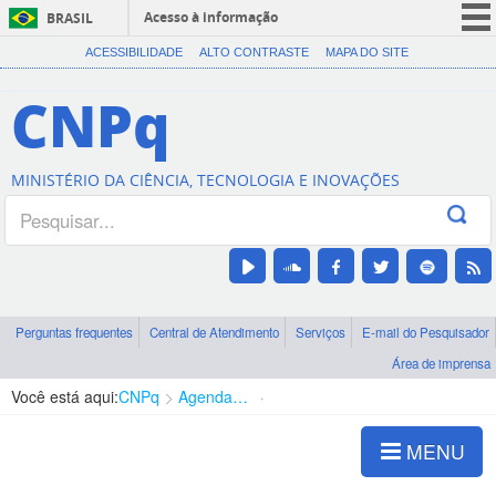
Acesso à informação
BRASIL
CORONAVÍRUS (COVID-19)
ACESSIBILIDADE
ALTO CONTRASTE
MAPA DO SITE
Participe
CNPq
Serviços
Legislação
MINISTÉRIO DA CIÊNCIA, TECNOLOGIA E INOVAÇÕES
Canais
Perguntas frequentes
Central de Atendimento
Serviços
E-mail do Pesquisador
Área de imprensa
Você está aqui:
CNPq
Agenda de autoridades
Diretoria - DEHS
MENU