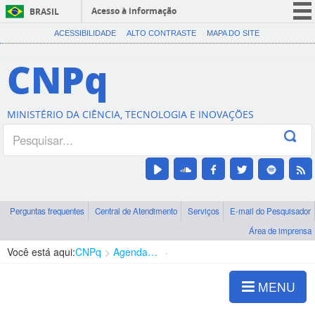
Acesso à informação
BRASIL
CORONAVÍRUS (COVID-19)
ACESSIBILIDADE
ALTO CONTRASTE
MAPA DO SITE
Participe
CNPq
Serviços
Legislação
MINISTÉRIO DA CIÊNCIA, TECNOLOGIA E INOVAÇÕES
Canais
Perguntas frequentes
Central de Atendimento
Serviços
E-mail do Pesquisador
Área de imprensa
Você está aqui:
CNPq
Agenda de autoridades
Diretoria - DEHS
MENU