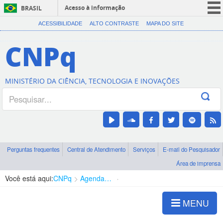
Acesso à informação
BRASIL
CORONAVÍRUS (COVID-19)
ACESSIBILIDADE
ALTO CONTRASTE
MAPA DO SITE
Participe
CNPq
Serviços
Legislação
MINISTÉRIO DA CIÊNCIA, TECNOLOGIA E INOVAÇÕES
Canais
Perguntas frequentes
Central de Atendimento
Serviços
E-mail do Pesquisador
Área de imprensa
Você está aqui:
CNPq
Agenda de autoridades
Diretoria - DEHS
MENU