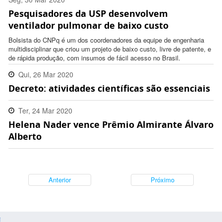
Pesquisadores da USP desenvolvem
17:29:00 -0300
ventilador pulmonar de baixo custo
Bolsista do CNPq é um dos coordenadores da equipe de engenharia
multidisciplinar que criou um projeto de baixo custo, livre de patente, e
de rápida produção, com insumos de fácil acesso no Brasil.
Qui, 26 Mar 2020
Decreto: atividades científicas são essenciais
21:15:00 -0300
Ter, 24 Mar 2020
Helena Nader vence Prêmio Almirante Álvaro
10:59:00 -0300
Alberto
Anterior
Próximo