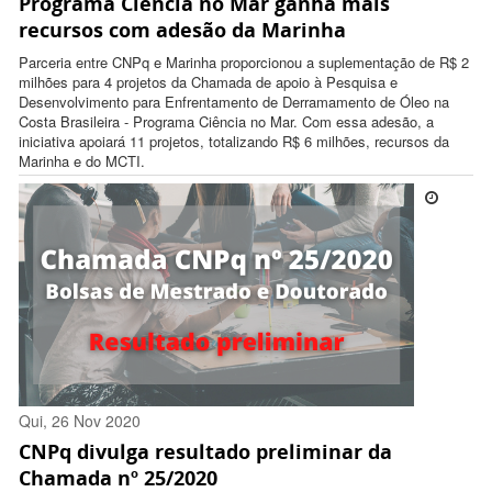
Programa Ciência no Mar ganha mais
12:31:00 -0300
recursos com adesão da Marinha
Parceria entre CNPq e Marinha proporcionou a suplementação de R$ 2
milhões para 4 projetos da Chamada de apoio à Pesquisa e
Desenvolvimento para Enfrentamento de Derramamento de Óleo na
Costa Brasileira - Programa Ciência no Mar. Com essa adesão, a
iniciativa apoiará 11 projetos, totalizando R$ 6 milhões, recursos da
Marinha e do MCTI.
Qui, 26 Nov 2020
CNPq divulga resultado preliminar da
17:37:00 -0300
Chamada nº 25/2020