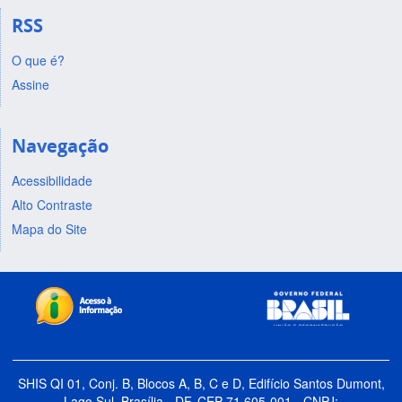
RSS
O que é?
Assine
Navegação
Acessibilidade
Alto Contraste
Mapa do Site
SHIS QI 01, Conj. B, Blocos A, B, C e D, Edifício Santos Dumont,
Lago Sul, Brasília - DF, CEP 71.605-001 - CNPJ: