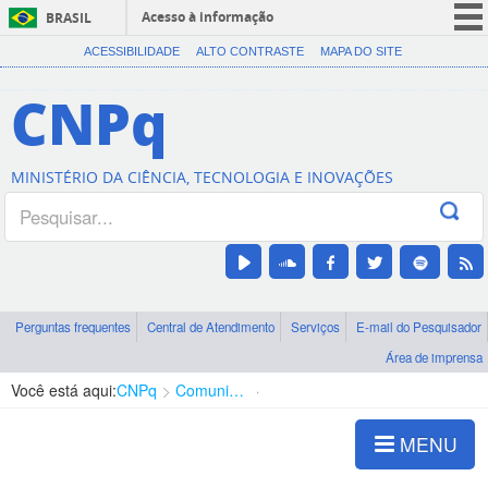
Acesso à informação
BRASIL
CORONAVÍRUS (COVID-19)
ACESSIBILIDADE
ALTO CONTRASTE
MAPA DO SITE
Participe
CNPq
Serviços
Legislação
MINISTÉRIO DA CIÊNCIA, TECNOLOGIA E INOVAÇÕES
Canais
Perguntas frequentes
Central de Atendimento
Serviços
E-mail do Pesquisador
Área de imprensa
Você está aqui:
CNPq
Comunicação
Notícias CNPq
MENU