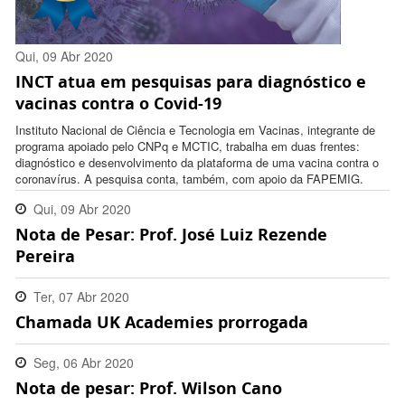
Qui, 09 Abr 2020
INCT atua em pesquisas para diagnóstico e
17:10:00 -0300
vacinas contra o Covid-19
Instituto Nacional de Ciência e Tecnologia em Vacinas, integrante de
programa apoiado pelo CNPq e MCTIC, trabalha em duas frentes:
diagnóstico e desenvolvimento da plataforma de uma vacina contra o
coronavírus. A pesquisa conta, também, com apoio da FAPEMIG.
Qui, 09 Abr 2020
Nota de Pesar: Prof. José Luiz Rezende
11:45:00 -0300
Pereira
Ter, 07 Abr 2020
Chamada UK Academies prorrogada
16:21:00 -0300
Seg, 06 Abr 2020
Nota de pesar: Prof. Wilson Cano
17:13:00 -0300