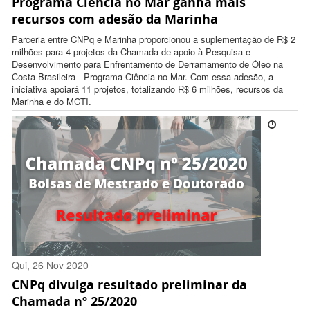
Programa Ciência no Mar ganha mais
12:31:00 -0300
recursos com adesão da Marinha
Parceria entre CNPq e Marinha proporcionou a suplementação de R$ 2
milhões para 4 projetos da Chamada de apoio à Pesquisa e
Desenvolvimento para Enfrentamento de Derramamento de Óleo na
Costa Brasileira - Programa Ciência no Mar. Com essa adesão, a
iniciativa apoiará 11 projetos, totalizando R$ 6 milhões, recursos da
Marinha e do MCTI.
Qui, 26 Nov 2020
CNPq divulga resultado preliminar da
17:37:00 -0300
Chamada nº 25/2020