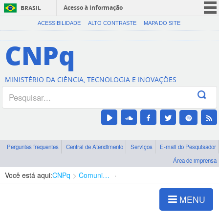
Acesso à informação
BRASIL
CORONAVÍRUS (COVID-19)
ACESSIBILIDADE
ALTO CONTRASTE
MAPA DO SITE
Participe
CNPq
Serviços
Legislação
MINISTÉRIO DA CIÊNCIA, TECNOLOGIA E INOVAÇÕES
Canais
Perguntas frequentes
Central de Atendimento
Serviços
E-mail do Pesquisador
Área de imprensa
Você está aqui:
CNPq
Comunicação
Notícias CNPq
MENU