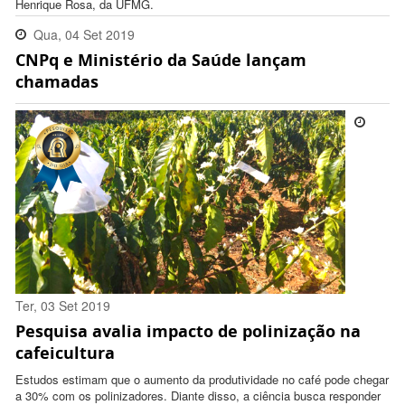
Henrique Rosa, da UFMG.
Qua, 04 Set 2019
CNPq e Ministério da Saúde lançam
15:47:00 -0300
chamadas
Ter, 03 Set 2019
Pesquisa avalia impacto de polinização na
16:38:00 -0300
cafeicultura
Estudos estimam que o aumento da produtividade no café pode chegar
a 30% com os polinizadores. Diante disso, a ciência busca responder