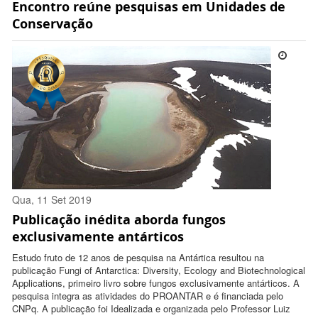
Encontro reúne pesquisas em Unidades de
10:19:00 -0300
Conservação
Qua, 11 Set 2019
Publicação inédita aborda fungos
15:05:00 -0300
exclusivamente antárticos
Estudo fruto de 12 anos de pesquisa na Antártica resultou na
publicação Fungi of Antarctica: Diversity, Ecology and Biotechnological
Applications, primeiro livro sobre fungos exclusivamente antárticos. A
pesquisa integra as atividades do PROANTAR e é financiada pelo
CNPq. A publicação foi Idealizada e organizada pelo Professor Luiz