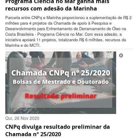
Programa Ciência no Mar ganha mais
12:31:00 -0300
recursos com adesão da Marinha
Parceria entre CNPq e Marinha proporcionou a suplementação de R$ 2
milhões para 4 projetos da Chamada de apoio à Pesquisa e
Desenvolvimento para Enfrentamento de Derramamento de Óleo na
Costa Brasileira - Programa Ciência no Mar. Com essa adesão, a
iniciativa apoiará 11 projetos, totalizando R$ 6 milhões, recursos da
Marinha e do MCTI.
Qui, 26 Nov 2020
CNPq divulga resultado preliminar da
17:37:00 -0300
Chamada nº 25/2020