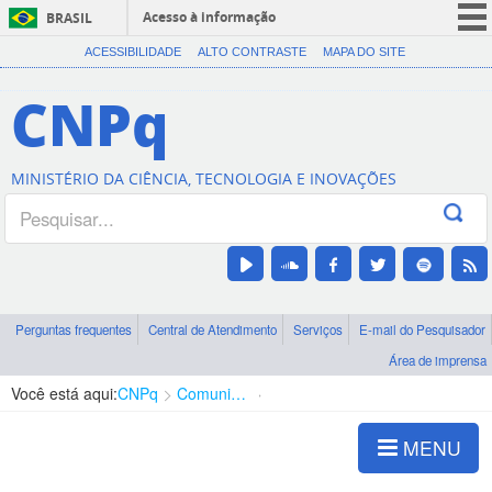
Acesso à informação
BRASIL
CORONAVÍRUS (COVID-19)
ACESSIBILIDADE
ALTO CONTRASTE
MAPA DO SITE
Participe
CNPq
Serviços
Legislação
MINISTÉRIO DA CIÊNCIA, TECNOLOGIA E INOVAÇÕES
Canais
Perguntas frequentes
Central de Atendimento
Serviços
E-mail do Pesquisador
Área de imprensa
Você está aqui:
CNPq
Comunicação
Notícias CNPq
MENU