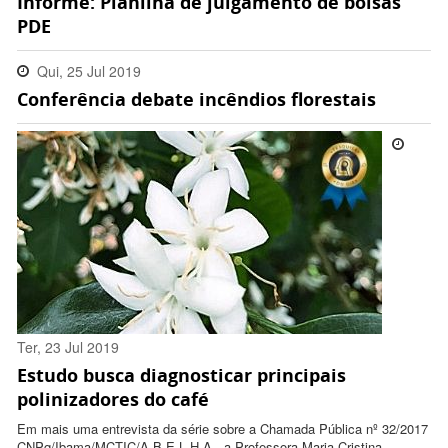
Informe: Planilha de julgamento de bolsas
18:00:00 -0300
PDE
Qui, 25 Jul 2019
Conferência debate incêndios florestais
18:37:00 -0300
Ter, 23 Jul 2019
Estudo busca diagnosticar principais
13:46:00 -0300
polinizadores do café
Em mais uma entrevista da série sobre a Chamada Pública nº 32/2017
CNPq/Ibama/MCTIC/A.B.E.L.H.A., a Professora Maria Cristina