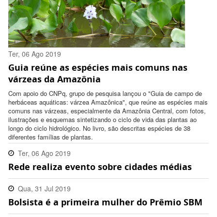
Ter, 06 Ago 2019
Guia reúne as espécies mais comuns nas
18:17:00 -0300
várzeas da Amazônia
Com apoio do CNPq, grupo de pesquisa lançou o "Guia de campo de
herbáceas aquáticas: várzea Amazônica", que reúne as espécies mais
comuns nas várzeas, especialmente da Amazônia Central, com fotos,
ilustrações e esquemas sintetizando o ciclo de vida das plantas ao
longo do ciclo hidrológico. No livro, são descritas espécies de 38
diferentes famílias de plantas.
Ter, 06 Ago 2019
Rede realiza evento sobre cidades médias
11:02:00 -0300
Qua, 31 Jul 2019
Bolsista é a primeira mulher do Prêmio SBM
17:28:00 -0300