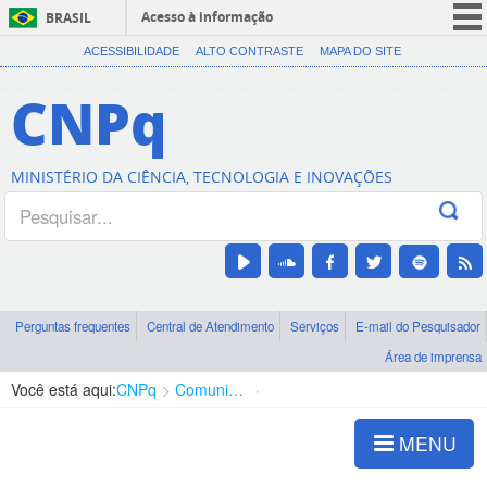
Acesso à informação
BRASIL
CORONAVÍRUS (COVID-19)
ACESSIBILIDADE
ALTO CONTRASTE
MAPA DO SITE
Participe
CNPq
Serviços
Legislação
MINISTÉRIO DA CIÊNCIA, TECNOLOGIA E INOVAÇÕES
Canais
Perguntas frequentes
Central de Atendimento
Serviços
E-mail do Pesquisador
Área de imprensa
Você está aqui:
CNPq
Comunicação
Notícias CNPq
MENU