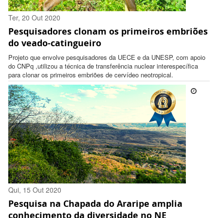
Ter, 20 Out 2020
Pesquisadores clonam os primeiros embriões
17:34:00 -0300
do veado-catingueiro
Projeto que envolve pesquisadores da UECE e da UNESP, com apoio
do CNPq ,utilizou a técnica de transferência nuclear interespecífica
para clonar os primeiros embriões de cervídeo neotropical.
Qui, 15 Out 2020
Pesquisa na Chapada do Araripe amplia
13:25:00 -0300
conhecimento da diversidade no NE