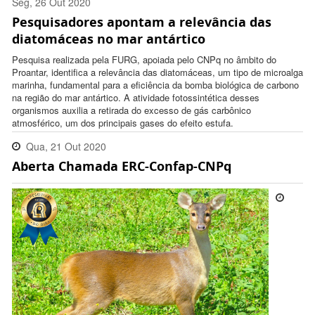
Seg, 26 Out 2020
Pesquisadores apontam a relevância das
14:36:00 -0300
diatomáceas no mar antártico
Pesquisa realizada pela FURG, apoiada pelo CNPq no âmbito do
Proantar, identifica a relevância das diatomáceas, um tipo de microalga
marinha, fundamental para a eficiência da bomba biológica de carbono
na região do mar antártico. A atividade fotossintética desses
organismos auxilia a retirada do excesso de gás carbônico
atmosférico, um dos principais gases do efeito estufa.
Qua, 21 Out 2020
Aberta Chamada ERC-Confap-CNPq
11:54:00 -0300