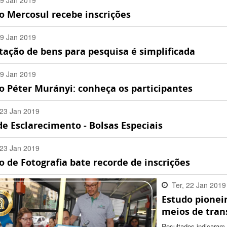
29 Jan 2019
o Mercosul recebe inscrições
:00 -0200
29 Jan 2019
tação de bens para pesquisa é simplificada
:00 -0200
29 Jan 2019
o Péter Murányi: conheça os participantes
:00 -0200
23 Jan 2019
e Esclarecimento - Bolsas Especiais
:00 -0200
23 Jan 2019
 de Fotografia bate recorde de inscrições
:00 -0200
Ter, 22 Jan 2019
Estudo pionei
15:26:00 -0200
meios de tran
Resultados indicaram