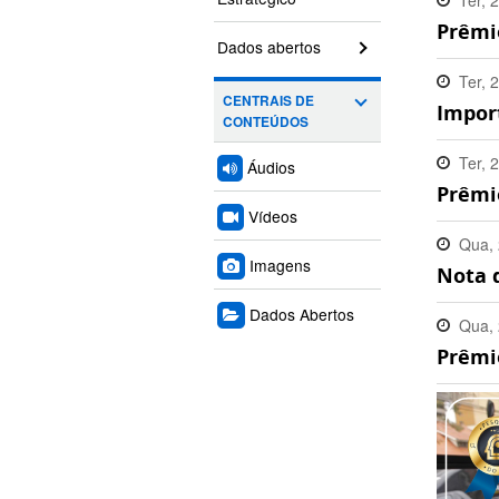
Ter, 
Prêmi
18:55
Dados abertos
Ter, 
CENTRAIS DE
Impor
18:11
CONTEÚDOS
Ter, 
Áudios
Prêmi
10:21
Vídeos
Qua, 
Imagens
Nota d
17:34
Dados Abertos
Qua, 
Prêmio
17:24