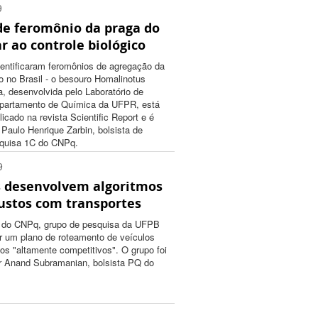
9
 de feromônio da praga do
r ao controle biológico
entificaram feromônios de agregação da
o no Brasil - o besouro Homalinotus
, desenvolvida pelo Laboratório de
partamento de Química da UFPR, está
licado na revista Scientific Report e é
 Paulo Henrique Zarbin, bolsista de
squisa 1C do CNPq.
9
s desenvolvem algoritmos
custos com transportes
o do CNPq, grupo de pesquisa da UFPB
ar um plano de roteamento de veículos
s "altamente competitivos". O grupo foi
or Anand Subramanian, bolsista PQ do