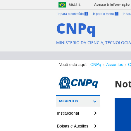
Acesso à informação
BRASIL
Ir para o conteúdo
1
Ir para o menu
2
Ir pa
CNPq
MINISTÉRIO DA CIÊNCIA, TECNOLOGI
Você está aqui:
CNPq
Assuntos
C
Not
ASSUNTOS
Institucional
Bolsas e Auxílios