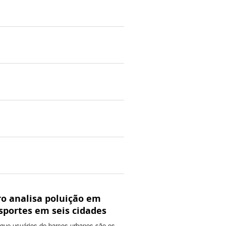
ro analisa poluição em
sportes em seis cidades
 que usuários de barcos urbanos são os