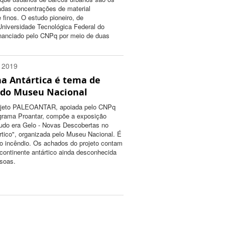
adas concentrações de material
e finos. O estudo pioneiro, de
niversidade Tecnológica Federal do
inanciado pelo CNPq por meio de duas
n 2019
na Antártica é tema de
0200
 do Museu Nacional
ojeto PALEOANTAR, apoiada pelo CNPq
grama Proantar, compõe a exposição
do era Gelo - Novas Descobertas no
rtico", organizada pelo Museu Nacional. É
 o incêndio. Os achados do projeto contam
 continente antártico ainda desconhecida
soas.