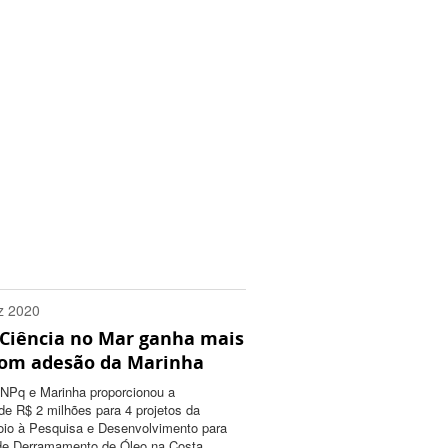
z 2020
Ciência no Mar ganha mais
0300
com adesão da Marinha
CNPq e Marinha proporcionou a
e R$ 2 milhões para 4 projetos da
io à Pesquisa e Desenvolvimento para
de Derramamento de Óleo na Costa