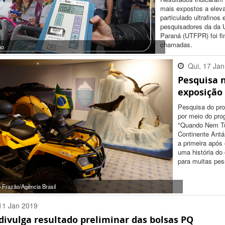
mais expostos a elev
particulado ultrafinos 
pesquisadores da da U
Paraná (UTFPR) foi f
chamadas.
ão
Qui, 17 Ja
Pesquisa 
18:02:00 -
exposição
Pesquisa do pr
por meio do pro
"Quando Nem Tu
Continente Antá
a primeira após
uma história do
para muitas pes
 Frazão/Agência Brasil
11 Jan 2019
divulga resultado preliminar das bolsas PQ
:00 -0200