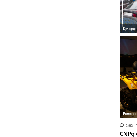
Divulgaç
Fernando
Sex, 
CNPq 
19:39