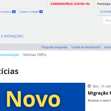
CORONAVÍRUS (COVID-19)
Participe
ra a busca
3
Ir para o rodapé
4
ACESSI
A E INOVAÇÕES
Perguntas frequentes
Central de Atendimento
Serv
omunicação
Notícias CNPq
ícias
Sex, 13 Ja
Migração 
16:32:00 -
Acesse o novo 