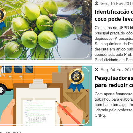
Sex, 15 Fev 201
Identificação
17:23:00 -0200
coco pode leva
Cientistas da UFPR id
principal praga do côc
depressus. A pesquisa
Semioquímicos do De
descrita em artigo pub
coordenada pelo Prof.
Produtividade em Pe
Seg, 04 Fev 201
Pesquisadore
18:15:00 -0200
para reduzir 
Com aporte financeir
trabalhou para elabor
com base em algoritmo
liderado pelo profess
CNPq.