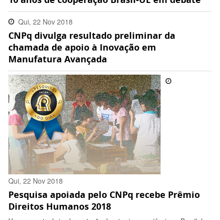
Qui, 22 Nov 2018
CNPq divulga resultado preliminar da
15:53:00 -0200
chamada de apoio à Inovação em
Manufatura Avançada
Qui, 22 Nov 2018
Pesquisa apoiada pelo CNPq recebe Prêmio
11:58:00 -0200
Direitos Humanos 2018