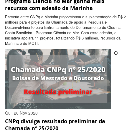
Programa Ciência no Mar ganha mais
12:31:00 -0300
recursos com adesão da Marinha
Parceria entre CNPq e Marinha proporcionou a suplementação de R$ 2
milhões para 4 projetos da Chamada de apoio à Pesquisa e
Desenvolvimento para Enfrentamento de Derramamento de Óleo na
Costa Brasileira - Programa Ciência no Mar. Com essa adesão, a
iniciativa apoiará 11 projetos, totalizando R$ 6 milhões, recursos da
Marinha e do MCTI.
Qui, 26 Nov 2020
CNPq divulga resultado preliminar da
17:37:00 -0300
Chamada nº 25/2020