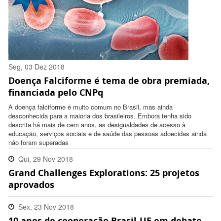
Seg, 03 Dez 2018
Doença Falciforme é tema de obra premiada,
11:33:00 -0200
financiada pelo CNPq
A doença falciforme é muito comum no Brasil, mas ainda
desconhecida para a maioria dos brasileiros. Embora tenha sido
descrita há mais de cem anos, as desigualdades de acesso à
educação, serviços sociais e de saúde das pessoas adoecidas ainda
não foram superadas
Qui, 29 Nov 2018
Grand Challenges Explorations: 25 projetos
17:42:00 -0200
aprovados
Sex, 23 Nov 2018
10 anos de cooperação Brasil-UE em debate
17:23:00 -0200