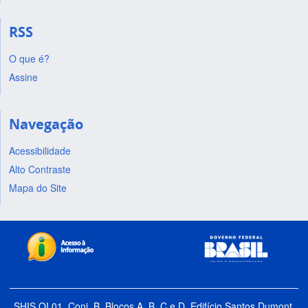
RSS
O que é?
Assine
Navegação
Acessibilidade
Alto Contraste
Mapa do Site
SHIS QI 01, Conj. B, Blocos A, B, C e D, Edifício Santos Dumont,