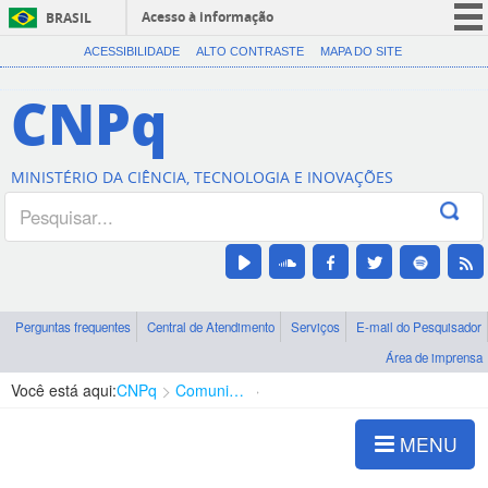
Acesso à informação
BRASIL
CORONAVÍRUS (COVID-19)
ACESSIBILIDADE
ALTO CONTRASTE
MAPA DO SITE
Participe
CNPq
Serviços
Legislação
MINISTÉRIO DA CIÊNCIA, TECNOLOGIA E INOVAÇÕES
Canais
Perguntas frequentes
Central de Atendimento
Serviços
E-mail do Pesquisador
Área de imprensa
Você está aqui:
CNPq
Comunicação
Notícias CNPq
MENU