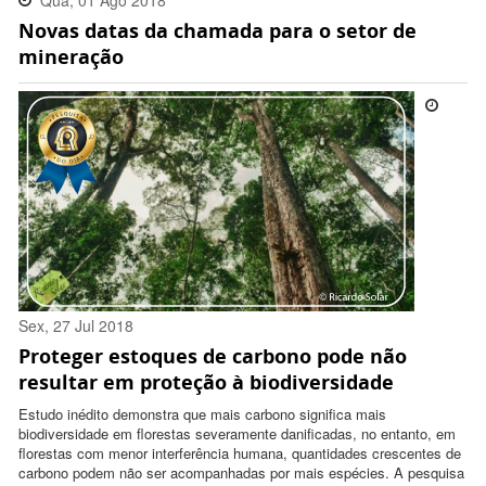
Qua, 01 Ago 2018
Novas datas da chamada para o setor de
17:30:00 -0300
mineração
Sex, 27 Jul 2018
Proteger estoques de carbono pode não
15:31:00 -0300
resultar em proteção à biodiversidade
Estudo inédito demonstra que mais carbono significa mais
biodiversidade em florestas severamente danificadas, no entanto, em
florestas com menor interferência humana, quantidades crescentes de
carbono podem não ser acompanhadas por mais espécies. A pesquisa