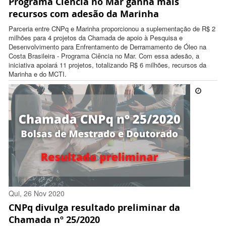
Programa Ciência no Mar ganha mais
12:31:00 -0300
recursos com adesão da Marinha
Parceria entre CNPq e Marinha proporcionou a suplementação de R$ 2
milhões para 4 projetos da Chamada de apoio à Pesquisa e
Desenvolvimento para Enfrentamento de Derramamento de Óleo na
Costa Brasileira - Programa Ciência no Mar. Com essa adesão, a
iniciativa apoiará 11 projetos, totalizando R$ 6 milhões, recursos da
Marinha e do MCTI.
Qui, 26 Nov 2020
CNPq divulga resultado preliminar da
17:37:00 -0300
Chamada nº 25/2020