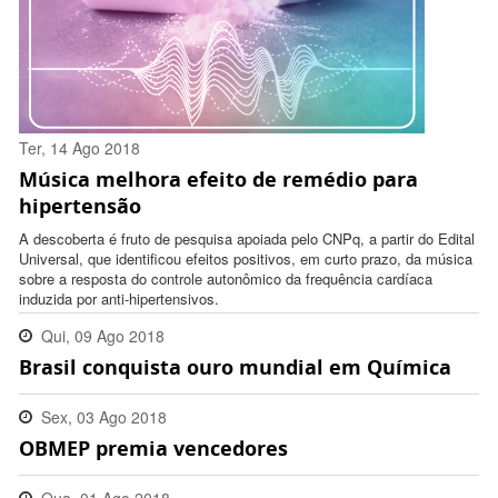
Ter, 14 Ago 2018
Música melhora efeito de remédio para
18:32:00 -0300
hipertensão
A descoberta é fruto de pesquisa apoiada pelo CNPq, a partir do Edital
Universal, que identificou efeitos positivos, em curto prazo, da música
sobre a resposta do controle autonômico da frequência cardíaca
induzida por anti-hipertensivos.
Qui, 09 Ago 2018
Brasil conquista ouro mundial em Química
10:47:00 -0300
Sex, 03 Ago 2018
OBMEP premia vencedores
08:45:00 -0300