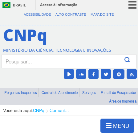
Acesso à informação
BRASIL
CORONAVÍRUS (COVID-19)
ACESSIBILIDADE
ALTO CONTRASTE
MAPA DO SITE
Participe
CNPq
Serviços
Legislação
MINISTÉRIO DA CIÊNCIA, TECNOLOGIA E INOVAÇÕES
Canais
Perguntas frequentes
Central de Atendimento
Serviços
E-mail do Pesquisador
Área de imprensa
Você está aqui:
CNPq
Comunicação
Notícias CNPq
MENU