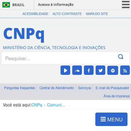
Acesso à informação
BRASIL
CORONAVÍRUS (COVID-19)
ACESSIBILIDADE
ALTO CONTRASTE
MAPA DO SITE
Participe
CNPq
Serviços
Legislação
MINISTÉRIO DA CIÊNCIA, TECNOLOGIA E INOVAÇÕES
Canais
Perguntas frequentes
Central de Atendimento
Serviços
E-mail do Pesquisador
Área de imprensa
Você está aqui:
CNPq
Comunicação
Notícias CNPq
MENU