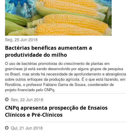
Seg, 25 Jun 2018
Bactérias benéficas aumentam a
17:08:00 -0300
produtividade do milho
O uso de bactérias promotoras do crescimento de plantas em
gramíneas já está sendo desenvolvido por alguns grupos de pesquisa
no Brasil, mas ainda há necessidade de aprofundamento e abrangência
sobre outros enfoques da produção agrícola. É o que está fazendo, em
Rondônia, o professor Fabiano Gama de Sousa, coordenador de
projeto financiado pelo CNPq.
Sex, 22 Jun 2018
CNPq apresenta prospecção de Ensaios
15:50:00 -0300
Clínicos e Pré-Clínicos
Qui, 21 Jun 2018