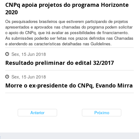
CNPq apoia projetos do programa Horizonte
16:24:00 -0300
2020
Os pesquisadores brasileiros que estiverem participando de projetos
apresentados e aprovados nas chamadas do programa podem solicitar
o apoio do CNPq, que irá avaliar as possibilidades de financiamento.
As submissões poderão ser feitas nos prazos definidos nas Chamadas
e atendendo as características detalhadas nas Guildelines.
Sex, 15 Jun 2018
Resultado preliminar do edital 32/2017
17:44:00 -0300
Sex, 15 Jun 2018
Morre o ex-presidente do CNPq, Evando Mirra
15:51:00 -0300
Anterior
Próximo