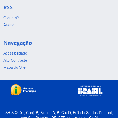
RSS
O que é?
Assine
Navegação
Acessibilidade
Alto Contraste
Mapa do Site
SHIS QI 01, Conj. B, Blocos A, B, C e D, Edifício Santos Dumont,
Lago Sul, Brasília - DF, CEP 71.605-001 - CNPJ: