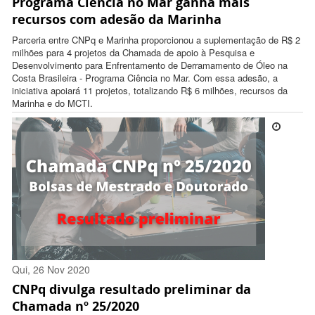
Programa Ciência no Mar ganha mais
12:31:00 -0300
recursos com adesão da Marinha
Parceria entre CNPq e Marinha proporcionou a suplementação de R$ 2
milhões para 4 projetos da Chamada de apoio à Pesquisa e
Desenvolvimento para Enfrentamento de Derramamento de Óleo na
Costa Brasileira - Programa Ciência no Mar. Com essa adesão, a
iniciativa apoiará 11 projetos, totalizando R$ 6 milhões, recursos da
Marinha e do MCTI.
Qui, 26 Nov 2020
CNPq divulga resultado preliminar da
17:37:00 -0300
Chamada nº 25/2020