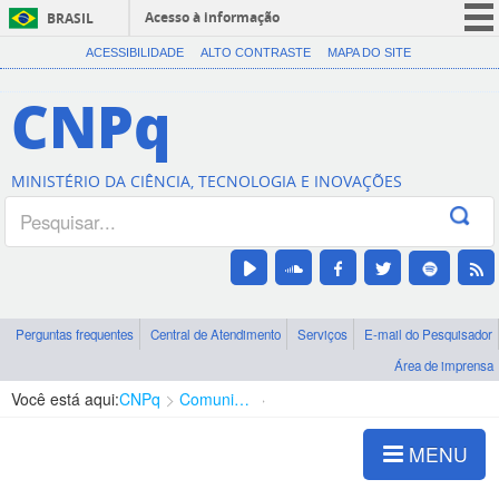
Acesso à informação
BRASIL
CORONAVÍRUS (COVID-19)
ACESSIBILIDADE
ALTO CONTRASTE
MAPA DO SITE
Participe
CNPq
Serviços
Legislação
MINISTÉRIO DA CIÊNCIA, TECNOLOGIA E INOVAÇÕES
Canais
Perguntas frequentes
Central de Atendimento
Serviços
E-mail do Pesquisador
Área de imprensa
Você está aqui:
CNPq
Comunicação
Notícias CNPq
MENU