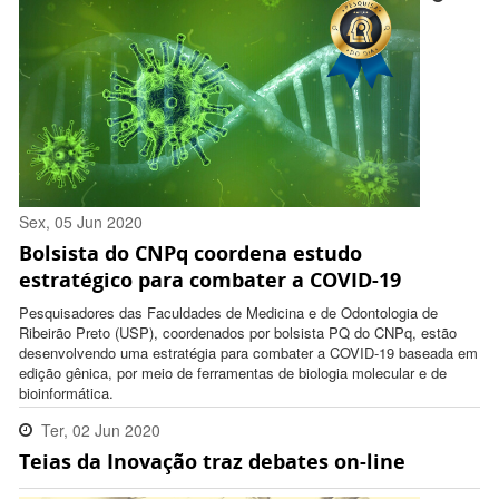
Sex, 05 Jun 2020
Bolsista do CNPq coordena estudo
16:48:00 -0300
estratégico para combater a COVID-19
Pesquisadores das Faculdades de Medicina e de Odontologia de
Ribeirão Preto (USP), coordenados por bolsista PQ do CNPq, estão
desenvolvendo uma estratégia para combater a COVID-19 baseada em
edição gênica, por meio de ferramentas de biologia molecular e de
bioinformática.
Ter, 02 Jun 2020
Teias da Inovação traz debates on-line
15:41:00 -0300