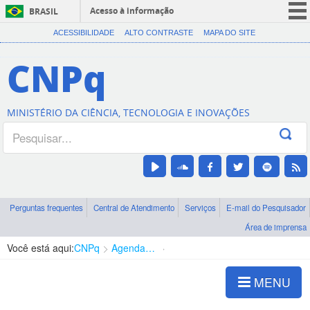
Acesso à informação
BRASIL
CORONAVÍRUS (COVID-19)
ACESSIBILIDADE
ALTO CONTRASTE
MAPA DO SITE
Participe
CNPq
Serviços
Legislação
MINISTÉRIO DA CIÊNCIA, TECNOLOGIA E INOVAÇÕES
Canais
Perguntas frequentes
Central de Atendimento
Serviços
E-mail do Pesquisador
Área de imprensa
Você está aqui:
CNPq
Agenda de autoridades
Presidência
MENU