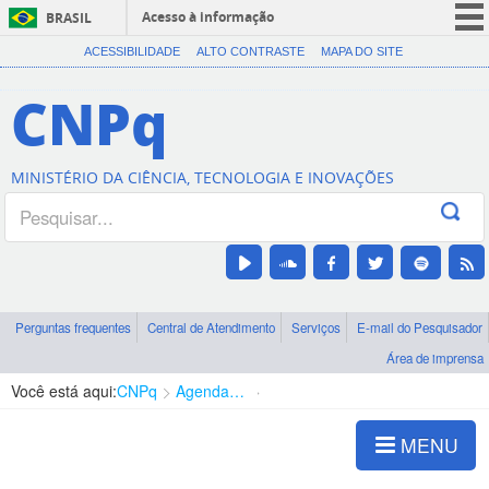
Acesso à informação
BRASIL
CORONAVÍRUS (COVID-19)
ACESSIBILIDADE
ALTO CONTRASTE
MAPA DO SITE
Participe
CNPq
Serviços
Legislação
MINISTÉRIO DA CIÊNCIA, TECNOLOGIA E INOVAÇÕES
Canais
Perguntas frequentes
Central de Atendimento
Serviços
E-mail do Pesquisador
Área de imprensa
Você está aqui:
CNPq
Agenda de autoridades
Presidência
MENU