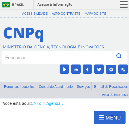
Acesso à informação
BRASIL
CORONAVÍRUS (COVID-19)
ACESSIBILIDADE
ALTO CONTRASTE
MAPA DO SITE
Participe
CNPq
Serviços
Legislação
MINISTÉRIO DA CIÊNCIA, TECNOLOGIA E INOVAÇÕES
Canais
Perguntas frequentes
Central de Atendimento
Serviços
E-mail do Pesquisador
Área de imprensa
Você está aqui:
CNPq
Agenda de autoridades
Presidência
MENU