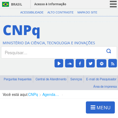
Acesso à informação
BRASIL
CORONAVÍRUS (COVID-19)
ACESSIBILIDADE
ALTO CONTRASTE
MAPA DO SITE
Participe
CNPq
Serviços
Legislação
MINISTÉRIO DA CIÊNCIA, TECNOLOGIA E INOVAÇÕES
Canais
Perguntas frequentes
Central de Atendimento
Serviços
E-mail do Pesquisador
Área de imprensa
Você está aqui:
CNPq
Agenda de autoridades
Presidência
MENU