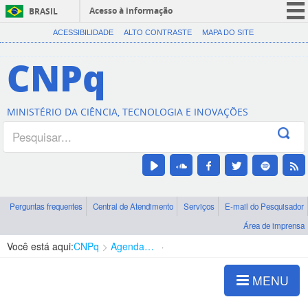
Acesso à informação
BRASIL
CORONAVÍRUS (COVID-19)
ACESSIBILIDADE
ALTO CONTRASTE
MAPA DO SITE
Participe
CNPq
Serviços
Legislação
MINISTÉRIO DA CIÊNCIA, TECNOLOGIA E INOVAÇÕES
Canais
Perguntas frequentes
Central de Atendimento
Serviços
E-mail do Pesquisador
Área de imprensa
Você está aqui:
CNPq
Agenda de autoridades
Presidência
MENU