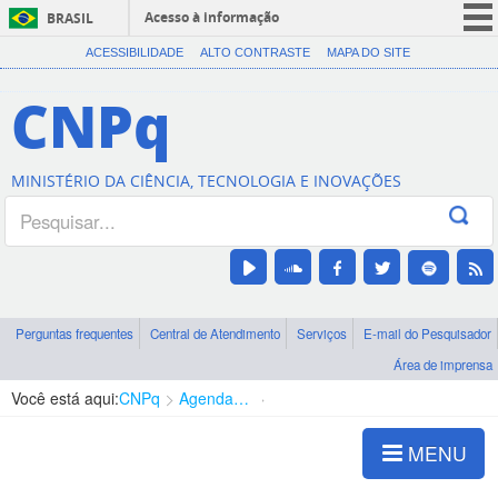
Acesso à informação
BRASIL
CORONAVÍRUS (COVID-19)
ACESSIBILIDADE
ALTO CONTRASTE
MAPA DO SITE
Participe
CNPq
Serviços
Legislação
MINISTÉRIO DA CIÊNCIA, TECNOLOGIA E INOVAÇÕES
Canais
Perguntas frequentes
Central de Atendimento
Serviços
E-mail do Pesquisador
Área de imprensa
Você está aqui:
CNPq
Agenda de autoridades
Presidência
MENU