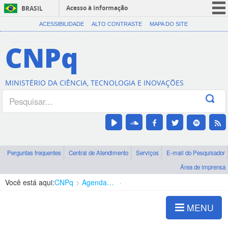
Acesso à informação
BRASIL
CORONAVÍRUS (COVID-19)
ACESSIBILIDADE
ALTO CONTRASTE
MAPA DO SITE
Participe
CNPq
Serviços
Legislação
MINISTÉRIO DA CIÊNCIA, TECNOLOGIA E INOVAÇÕES
Canais
Perguntas frequentes
Central de Atendimento
Serviços
E-mail do Pesquisador
Área de imprensa
Você está aqui:
CNPq
Agenda de autoridades
Presidência
MENU