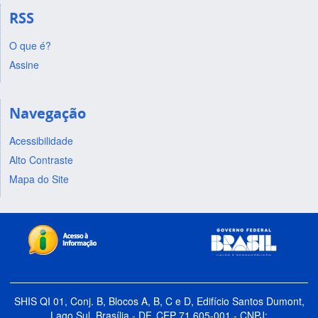
RSS
O que é?
Assine
Navegação
Acessibilidade
Alto Contraste
Mapa do Site
SHIS QI 01, Conj. B, Blocos A, B, C e D, Edifício Santos Dumont,
Lago Sul, Brasília - DF, CEP 71.605-001 - CNPJ: